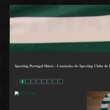
Sporting Portugal Shirts - Camisolas do Sporting Clube de 
«
1
2
3
4
5
6
7
»