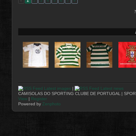
«
1
2
3
4
5
6
7
»
Latest images
|
Latest news
CAMISOLAS DO SPORTING CLUBE DE PORTUGAL | SPORT
View
|
Register
Powered by
Zenphoto