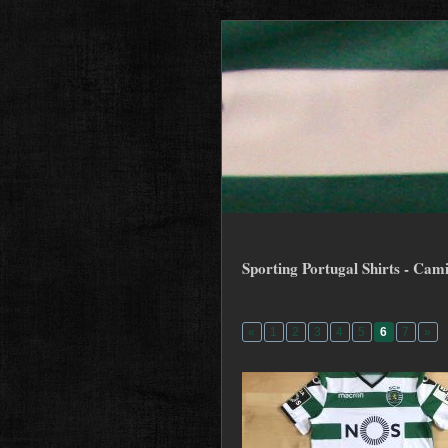
Sporting Portugal Shirts - Cam
«
1
2
3
4
5
6
7
»